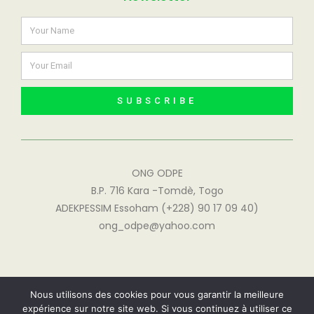
SUBSCRIBE
ONG ODPE
B.P. 716 Kara -Tomdè, Togo
ADEKPESSIM Essoham (+228) 90 17 09 40)
ong_odpe@yahoo.com
Nous utilisons des cookies pour vous garantir la meilleure
© 2023 ALL RIGHTS RESERVED | FOYER SAINTE MARGUERITE
expérience sur notre site web. Si vous continuez à utiliser ce